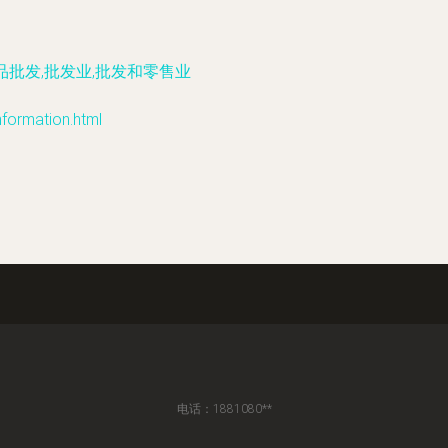
批发,批发业,批发和零售业
mation.html
电话：1881080**