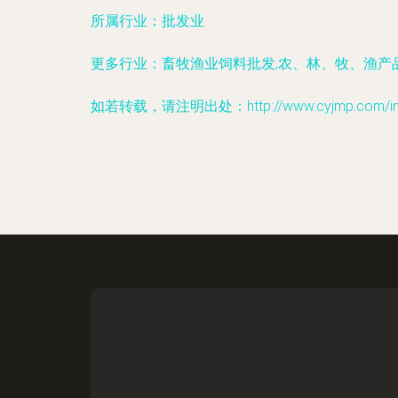
所属行业：
批发业
更多行业：
畜牧渔业饲料批发,农、林、牧、渔产品
如若转载，请注明出处：http://www.cyjmp.com/infor