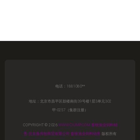
电话：1881080**
地址：北京市昌平区鼓楼南街39号楼1层3单元302
甲-0257（集群注册）
COPYRIGHT © 2026
WWW.CYJMP.COM
畜牧渔业饲料销
售
北京逸伟智商贸有限公司
畜牧渔业饲料销售
版权所有